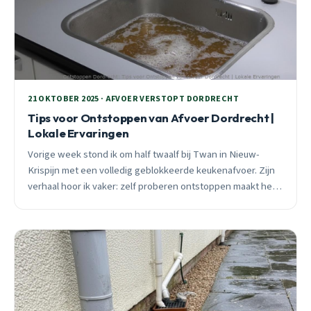
21 OKTOBER 2025 · AFVOER VERSTOPT DORDRECHT
Tips voor Ontstoppen van Afvoer Dordrecht |
Lokale Ervaringen
Vorige week stond ik om half twaalf bij Twan in Nieuw-
Krispijn met een volledig geblokkeerde keukenafvoer. Zijn
verhaal hoor ik vaker: zelf proberen ontstoppen maakt het
vaak erger. Ontdek welke signalen urgent zijn en wanneer
je beter direct belt.