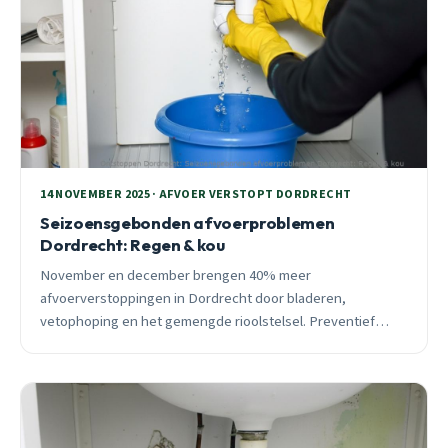
14 NOVEMBER 2025 · AFVOER VERSTOPT DORDRECHT
Seizoensgebonden afvoerproblemen
Dordrecht: Regen & kou
November en december brengen 40% meer
afvoerverstoppingen in Dordrecht door bladeren,
vetophoping en het gemengde rioolstelsel. Preventief
onderhoud van €400 voorkomt gemiddeld €3.200 aan
waterschade. 24/7 spoedhulp beschikbaar.