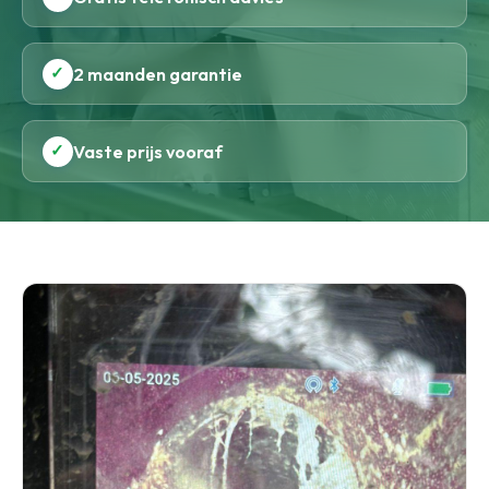
✓
2 maanden garantie
✓
Vaste prijs vooraf