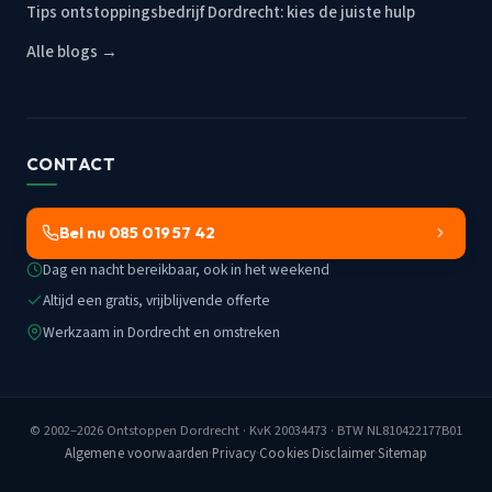
Tips ontstoppingsbedrijf Dordrecht: kies de juiste hulp
Alle blogs →
CONTACT
Bel nu 085 019 57 42
Dag en nacht bereikbaar, ook in het weekend
Altijd een gratis, vrijblijvende offerte
Werkzaam in Dordrecht en omstreken
© 2002–2026
Ontstoppen Dordrecht
· KvK 20034473 · BTW NL810422177B01
Algemene voorwaarden
·
Privacy
·
Cookies
·
Disclaimer
·
Sitemap