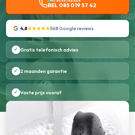
NU BEREIKBAAR
BEL 085 019 57 42
4,8
★★★★★
568 Google reviews
✓
Gratis telefonisch advies
✓
2 maanden garantie
✓
Vaste prijs vooraf