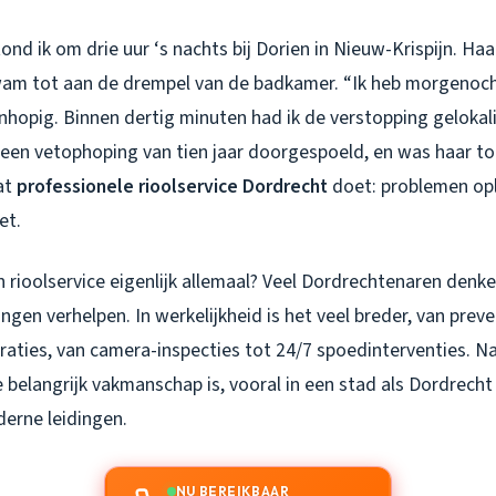
nd ik om drie uur ‘s nachts bij Dorien in Nieuw-Krispijn. Ha
wam tot aan de drempel van de badkamer. “Ik heb morgenoch
anhopig. Binnen dertig minuten had ik de verstopping geloka
 een vetophoping van tien jaar doorgespoeld, en was haar to
wat
professionele rioolservice Dordrecht
doet: problemen op
et.
rioolservice eigenlijk allemaal? Veel Dordrechtenaren denke
gen verhelpen. In werkelijkheid is het veel breder, van pre
aties, van camera-inspecties tot 24/7 spoedinterventies. Na 
oe belangrijk vakmanschap is, vooral in een stad als Dordrecht
derne leidingen.
NU BEREIKBAAR