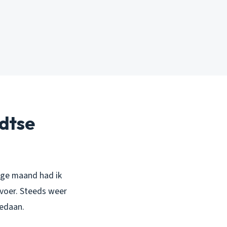
rdtse
ige maand had ik
fvoer. Steeds weer
gedaan.