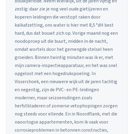
bouwperiode. Neem Wielwijk, uit de jaren vijftig en
zestig: daar zie je nog veel oude gietijzeren en
koperen leidingen die verstopt raken door
kalkafzetting, ons water is hier met 8,5 °dH best
hard, dus dat bouwt zich op. Vorige maand nog een
noodoproep uit die buurt, midden in de nacht,
omdat wortels door het gemengde stelsel heen
groeiden. Binnen twintig minuten was ik er, met
mijn camera-inspectieapparatuur, en het was snel
opgelost met een hogedrukspoeling. In
Vissershoek, een nieuwere wijk uit de jaren tachtig
en negentig, zijn de PVC- en PE-leidingen
moderner, maar seizoensdingen zoals
herfstbladeren of zomerse vetophopingen zorgen
nog steeds voor ellende. En in Noordflank, met die
naoorlogse appartementen, kom ik vaak voor
corrosieproblemen in betonnen constructies,