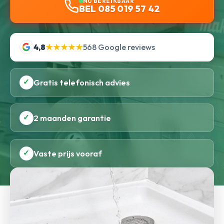
NU BEREIKBAAR
BEL 085 019 57 42
4,8
★★★★★
568 Google reviews
✓
Gratis telefonisch advies
✓
2 maanden garantie
✓
Vaste prijs vooraf