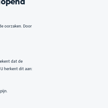
lopend
nde oorzaken. Door
tekent dat de
 U herkent dit aan:
pijn.