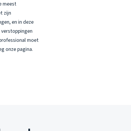
de meest
 zijn
ngen, en in deze
e verstoppingen
 professional moet
eg onze pagina.