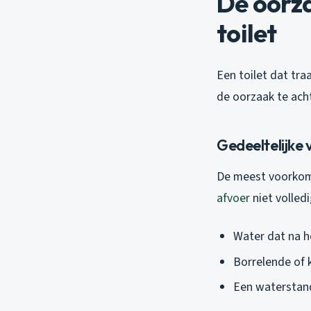
De oorz
toilet
Een toilet dat tr
de oorzaak te acht
Gedeeltelijke 
De meest voorkom
afvoer
niet volled
Water dat na 
Borrelende of 
Een waterstand