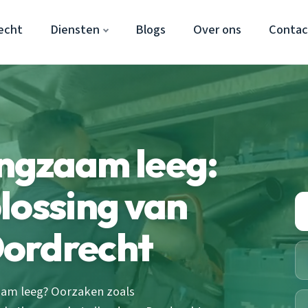
echt
Diensten
Blogs
Over ons
Contac
angzaam leeg:
lossing van
ordrecht
aam leeg? Oorzaken zoals