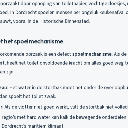
roorzaakt door ophoping van toiletpapier, vochtige doekjes
goed. In Dordrecht spoelen mensen per ongeluk keukenafval o
auwt, vooral in de Historische Binnenstad.
t het spoelmechanisme
oorkomende oorzaak is een defect
spoelmechanisme
. Als de
rt, heeft het toilet onvoldoende kracht om alles goed weg t
n zijn:
eau
: Het water in de stortbak moet net onder de overloopbuis
 dan spoelt het toilet zwak.
r
: Als de vlotter niet goed werkt, vult de stortbak niet volled
In regio’s met hard water kan kalk de bewegende onderdelen 
 Dordrecht’s maritiem klimaat.