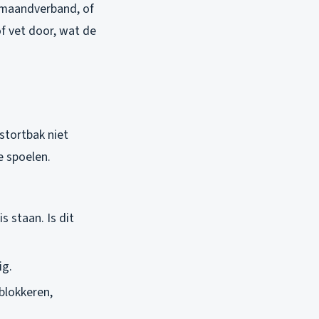
, maandverband, of
f vet door, wat de
 stortbak niet
e spoelen.
 staan. Is dit
ig.
blokkeren,