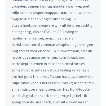
omdat wortels door het gemengde stelsel heen
groeiden. Binnen twintig minuten was ik er, met
mijn camera-inspectieapparatuur, en het was snel
opgelost met een hogedrukspoeling. In
Vissershoek, een nieuwere wijk uit de jaren tachtig
en negentig, zijn de PVC- en PE-leidingen
moderner, maar seizoensdingen zoals
herfstbladeren of zomerse vetophopingen zorgen
nog steeds voor ellende. En in Noordflank, met die
naoorlogse appartementen, kom ik vaak voor
corrosieproblemen in betonnen constructies,
soms moet ik zelfs een stukje leiding vervangen
om het goed te maken. Tussen haakjes, ik denk dat
mijn lokale kennis het verschil maakt; ik heb buren
en familie overal geholpen, van Het Hof-klooster
tot de Augustijnenkerk. In mijn vrije tijd fiets ik
graag door de Biesbosch, even uitwaaien na een