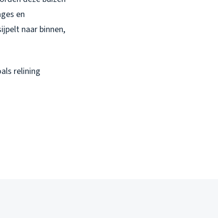
ages en
jpelt naar binnen,
ls relining