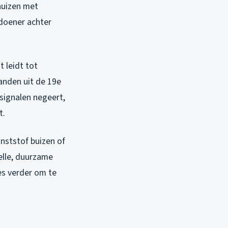
huizen met
sdoener achter
 leidt tot
panden uit de 19e
signalen negeert,
t.
nststof buizen of
elle, duurzame
es verder om te