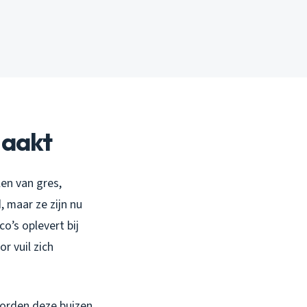
maakt
len van gres,
 maar ze zijn nu
o’s oplevert bij
r vuil zich
orden deze buizen