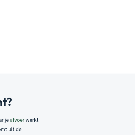
ht?
ar je
afvoer
werkt
omt uit de