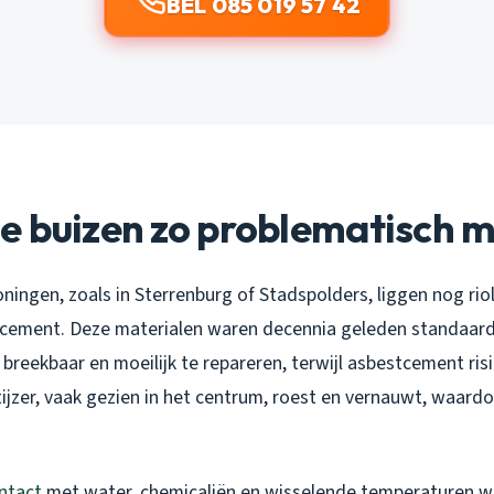
BEL 085 019 57 42
e buizen zo problematisch 
ningen, zoals in Sterrenburg of Stadspolders, liggen nog rio
stcement. Deze materialen waren decennia geleden standaard,
 breekbaar en moeilijk te repareren, terwijl asbestcement risic
ijzer, vaak gezien in het centrum, roest en vernauwt, waardoo
ntact
met water, chemicaliën en wisselende temperaturen w