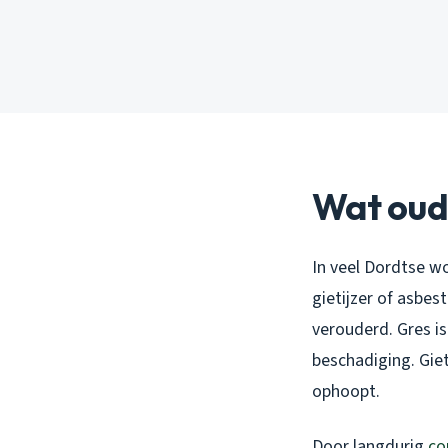
Wat oud
In veel Dordtse wo
gietijzer of asbe
verouderd. Gres is
beschadiging. Giet
ophoopt.
Door langdurig
co