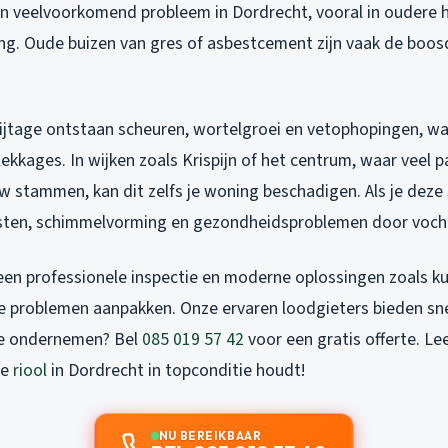
 een veelvoorkomend probleem in Dordrecht, vooral in oudere 
ing. Oude buizen van gres of asbestcement zijn vaak de boo
lijtage ontstaan scheuren, wortelgroei en vetophopingen, wat
ekkages. In wijken zoals Krispijn of het centrum, waar veel 
w stammen, kan dit zelfs je woning beschadigen. Als je deze 
osten, schimmelvorming en gezondheidsproblemen door voch
een professionele inspectie en moderne oplossingen zoals ku
eze problemen aanpakken. Onze ervaren loodgieters bieden sn
tie ondernemen? Bel
085 019 57 42
voor een gratis offerte. Le
je
riool
in Dordrecht in topconditie houdt!
NU BEREIKBAAR