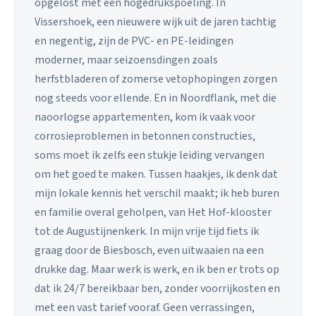
opgelost met een hogedrukspoeling. In
Vissershoek, een nieuwere wijk uit de jaren tachtig
en negentig, zijn de PVC- en PE-leidingen
moderner, maar seizoensdingen zoals
herfstbladeren of zomerse vetophopingen zorgen
nog steeds voor ellende. En in Noordflank, met die
naoorlogse appartementen, kom ik vaak voor
corrosieproblemen in betonnen constructies,
soms moet ik zelfs een stukje leiding vervangen
om het goed te maken. Tussen haakjes, ik denk dat
mijn lokale kennis het verschil maakt; ik heb buren
en familie overal geholpen, van Het Hof-klooster
tot de Augustijnenkerk. In mijn vrije tijd fiets ik
graag door de Biesbosch, even uitwaaien na een
drukke dag. Maar werk is werk, en ik ben er trots op
dat ik 24/7 bereikbaar ben, zonder voorrijkosten en
met een vast tarief vooraf. Geen verrassingen,