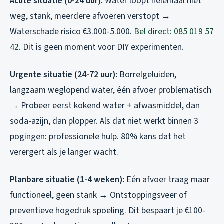
Acute situatie (0-24 uur):
Water loopt helemaal niet
weg, stank, meerdere afvoeren verstopt →
Waterschade risico €3.000-5.000.
Bel direct: 085 019 57
42
. Dit is geen moment voor DIY experimenten.
Urgente situatie (24-72 uur):
Borrelgeluiden,
langzaam weglopend water, één afvoer problematisch
→ Probeer eerst kokend water + afwasmiddel, dan
soda-azijn, dan plopper. Als dat niet werkt binnen 3
pogingen: professionele hulp. 80% kans dat het
verergert als je langer wacht.
Planbare situatie (1-4 weken):
Eén afvoer traag maar
functioneel, geen stank → Ontstoppingsveer of
preventieve hogedruk spoeling. Dit bespaart je €100-